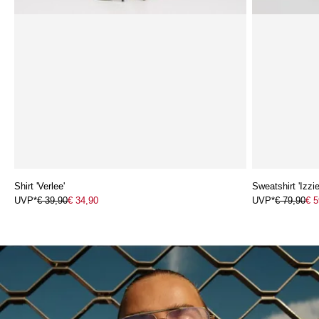
Shirt 'Verlee'
Sweatshirt 'Izzie
UVP*
€ 39,90
€ 34,90
UVP*
€ 79,90
€ 5