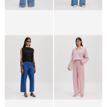
Jeans 'Alani'
Kleid 'Xristina'
UVP*
€ 79,90
€ 54,90
UVP*
€ 69,90
€ 59,90