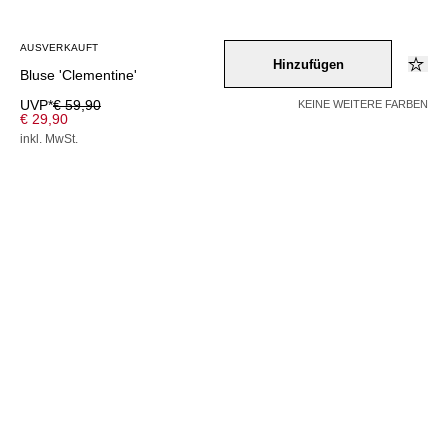
AUSVERKAUFT
Hinzufügen
Bluse 'Clementine'
UVP*
€ 59,90
KEINE WEITERE FARBEN
€ 29,90
inkl. MwSt.
AUSVERKAUFT
Farbe –
mischfarben