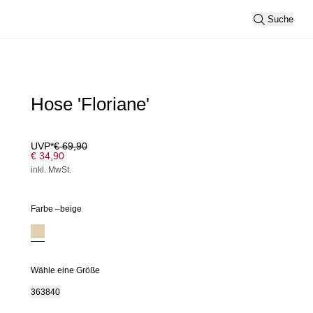
Suche
Hose 'Floriane'
UVP*
€ 69,90
€ 34,90
inkl. MwSt.
Farbe –
beige
Wähle eine Größe
36
38
40