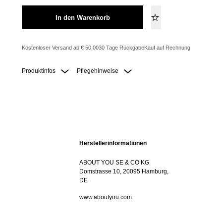
In den Warenkorb
Kostenloser Versand ab € 50,00
30 Tage Rückgabe
Kauf auf Rechnung
Produktinfos
Pflegehinweise
Herstellerinformationen
ABOUT YOU SE & CO KG
Domstrasse 10, 20095 Hamburg,
DE
www.aboutyou.com