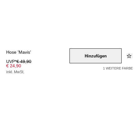
Hose 'Mavis'
Hinzufügen
UVP*
€ 49,90
€ 24,90
1 WEITERE FARBE
inkl. MwSt.
Farbe –
hellgruen