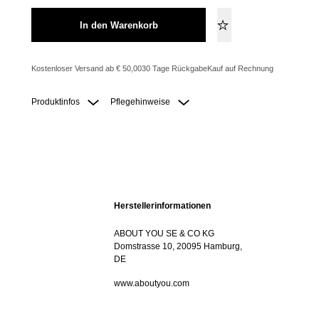
In den Warenkorb
Kostenloser Versand ab € 50,00
30 Tage Rückgabe
Kauf auf Rechnung
Produktinfos
Pflegehinweise
Herstellerinformationen
ABOUT YOU SE & CO KG
Domstrasse 10, 20095 Hamburg,
DE
www.aboutyou.com