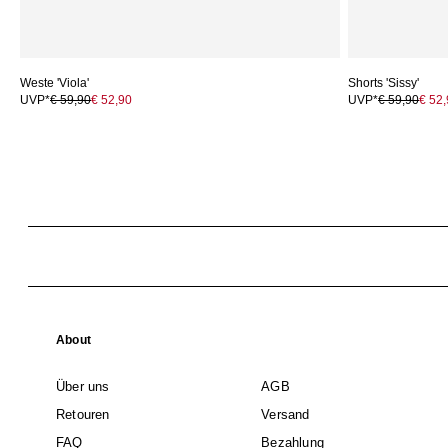
Weste 'Viola'
Shorts 'Sissy'
UVP*
€ 59,90
€ 52,90
UVP*
€ 59,90
€ 52
About
Über uns
AGB
Retouren
Versand
FAQ
Bezahlung