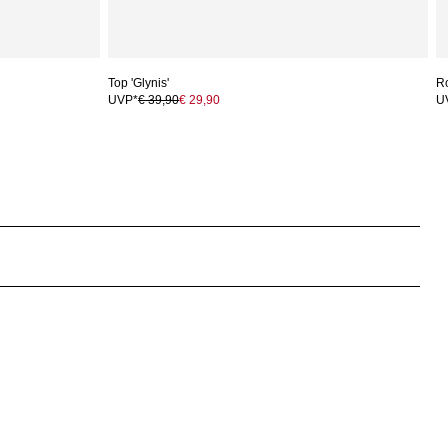
Top 'Glynis'
Ro
UVP*
€ 39,90
€ 29,90
U