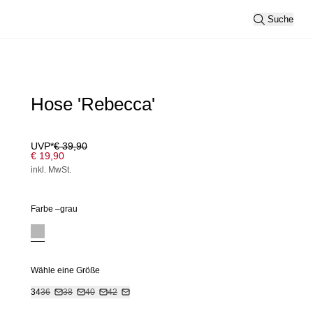
Suche
Hose 'Rebecca'
UVP*
€ 39,90
€ 19,90
inkl. MwSt.
Farbe –
grau
Wähle eine Größe
34
36
38
40
42