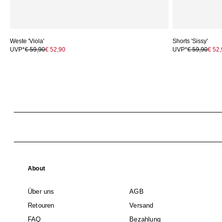
Weste 'Viola'
Shorts 'Sissy'
UVP*
€ 59,90
€ 52,90
UVP*
€ 59,90
€ 52
About
Über uns
AGB
Retouren
Versand
FAQ
Bezahlung