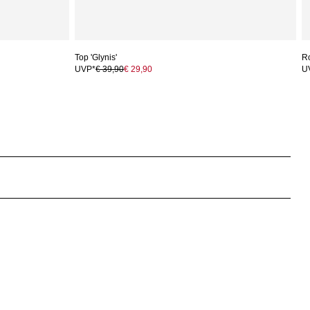
Top 'Glynis'
Ro
UVP*
€ 39,90
€ 29,90
U