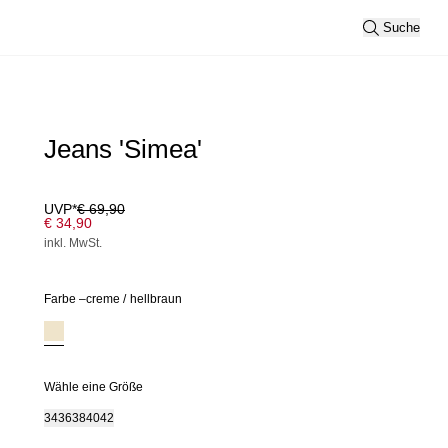
Suche
Jeans 'Simea'
UVP*
€ 69,90
€ 34,90
inkl. MwSt.
Farbe –
creme
/
hellbraun
Wähle eine Größe
34
36
38
40
42