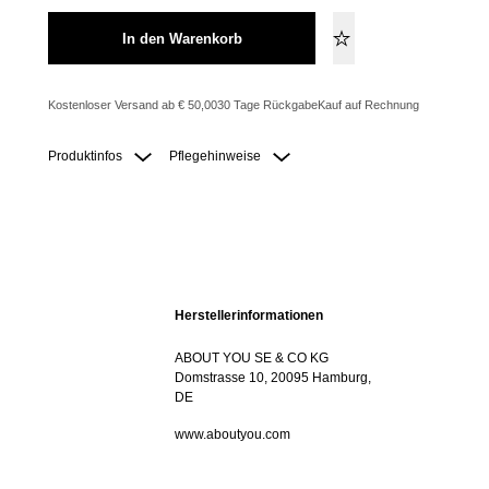
In den Warenkorb
Kostenloser Versand ab € 50,00
30 Tage Rückgabe
Kauf auf Rechnung
Produktinfos
Pflegehinweise
Herstellerinformationen
ABOUT YOU SE & CO KG
Domstrasse 10, 20095 Hamburg,
DE
www.aboutyou.com