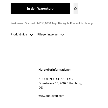
In den Warenkorb
Kostenloser Versand ab € 50,00
30 Tage Rückgabe
Kauf auf Rechnung
Produktinfos
Pflegehinweise
Herstellerinformationen
ABOUT YOU SE & CO KG
Domstrasse 10, 20095 Hamburg,
DE
www.aboutyou.com