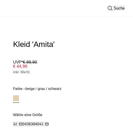
Suche
Kleid 'Amita'
UVP*
€ 89,90
€ 44,90
inkl. MwSt.
Farbe –
beige
/
grau
/
schwarz
Wähle eine Größe
32
34
36
38
40
42