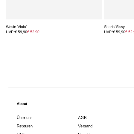
Weste 'Viola'
Shorts 'Sissy'
UVP*
€ 59,90
€ 52,90
UVP*
€ 59,90
€ 52
About
Über uns
AGB
Retouren
Versand