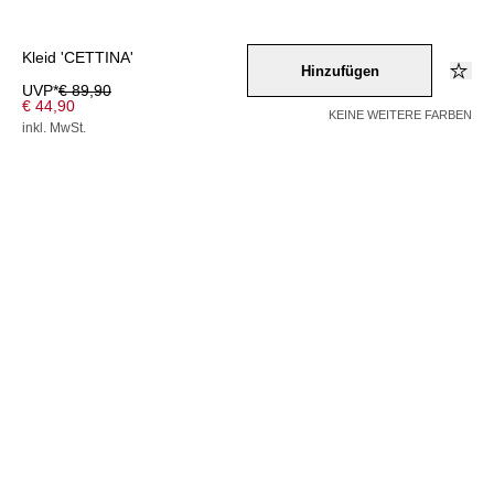
Kleid 'CETTINA'
Hinzufügen
UVP*
€ 89,90
€ 44,90
KEINE WEITERE FARBEN
inkl. MwSt.
Farbe –
beigemeliert
Wähle eine Größe