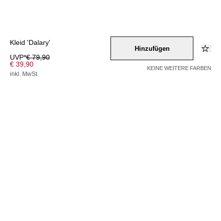
Kleid 'Dalary'
Hinzufügen
UVP*
€ 79,90
€ 39,90
KEINE WEITERE FARBEN
inkl. MwSt.
Farbe –
gelb
/
pastellgruen
/
schwarz