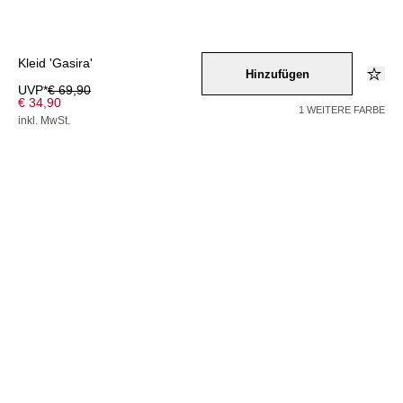
Kleid 'Gasira'
Hinzufügen
UVP*
€ 69,90
€ 34,90
1 WEITERE FARBE
inkl. MwSt.
Farbe –
mischfarben
Wähle eine Größe