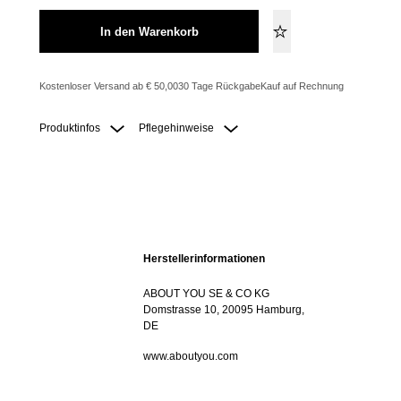
In den Warenkorb
Kostenloser Versand ab € 50,00
30 Tage Rückgabe
Kauf auf Rechnung
Produktinfos
Pflegehinweise
Herstellerinformationen
ABOUT YOU SE & CO KG
Domstrasse 10, 20095 Hamburg,
DE
www.aboutyou.com