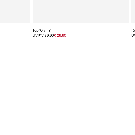
Top 'Glynis'
Ro
UVP*
€ 39,90
€ 29,90
U