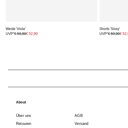
Weste 'Viola'
Shorts 'Sissy'
UVP*
€ 59,90
€ 52,90
UVP*
€ 59,90
€ 52
About
Über uns
AGB
Retouren
Versand