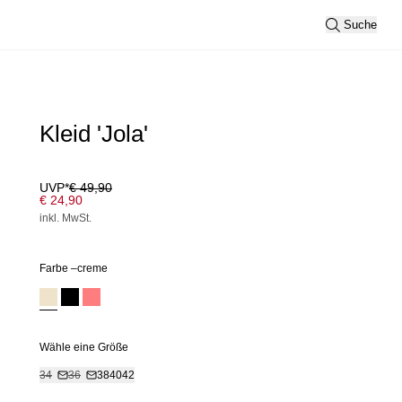
Suche
Kleid 'Jola'
UVP*
€ 49,90
€ 24,90
inkl. MwSt.
Farbe –
creme
Wähle eine Größe
34
36
38
40
42