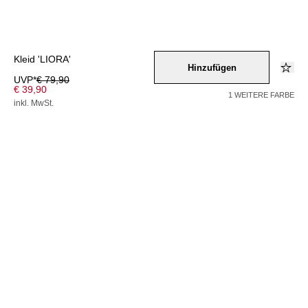
Kleid 'LIORA'
Hinzufügen
UVP*
€ 79,90
€ 39,90
1 WEITERE FARBE
inkl. MwSt.
Farbe –
beige