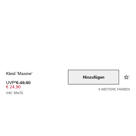
Kleid 'Maxine'
Hinzufügen
UVP*
€ 49,90
€ 24,90
9 WEITERE FARBEN
inkl. MwSt.