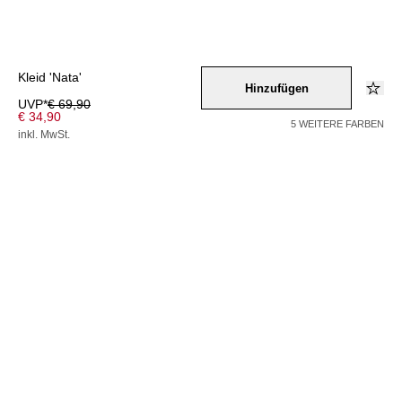
Kleid 'Nata'
Hinzufügen
UVP*
€ 69,90
€ 34,90
5 WEITERE FARBEN
inkl. MwSt.
Farbe –
braun