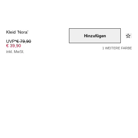
Kleid 'Nora'
Hinzufügen
UVP*
€ 79,90
€ 39,90
1 WEITERE FARBE
inkl. MwSt.
Farbe –
ros