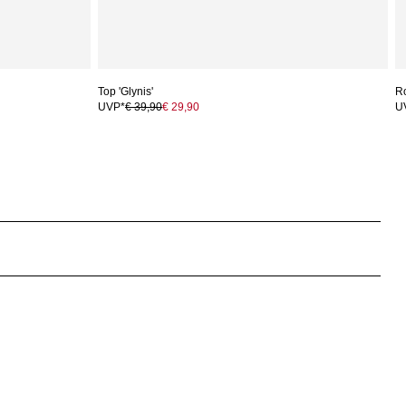
Top 'Glynis'
Ro
UVP*
€ 39,90
€ 29,90
U