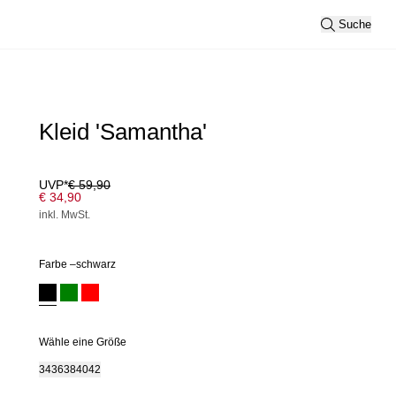
Suche
Kleid 'Samantha'
UVP*
€ 59,90
€ 34,90
inkl. MwSt.
Farbe –
schwarz
Wähle eine Größe
34
36
38
40
42