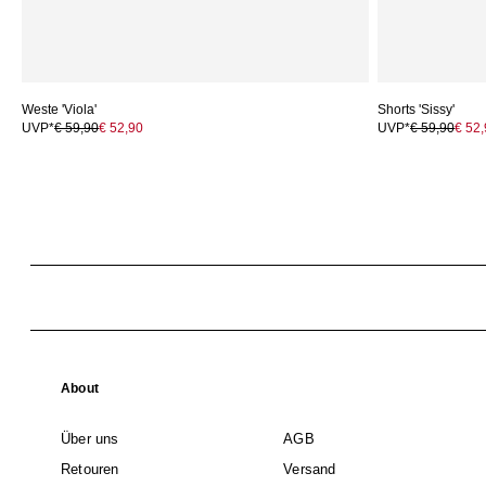
Weste 'Viola'
Shorts 'Sissy'
UVP*
€ 59,90
€ 52,90
UVP*
€ 59,90
€ 52
About
Über uns
AGB
Retouren
Versand