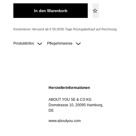
In den Warenkorb
Kostenloser Versand ab € 50,00
30 Tage Rückgabe
Kauf auf Rechnung
Produktinfos
Pflegehinweise
Herstellerinformationen
ABOUT YOU SE & CO KG
Domstrasse 10, 20095 Hamburg,
DE
www.aboutyou.com