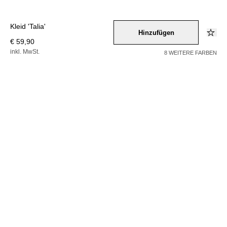
Kleid 'Talia'
Hinzufügen
€ 59,90
inkl. MwSt.
8 WEITERE FARBEN
Farbe –
blau
/
gelb
/
rosa
/
schwarz
Wähle eine Größe
32
34
36
38
40
42