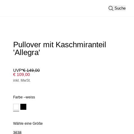
Suche
Pullover mit Kaschmiranteil
'Allegra'
UVP*
€ 149,00
€ 109,00
inkl. MwSt.
Farbe –
weiss
Wähle eine Größe
36
38