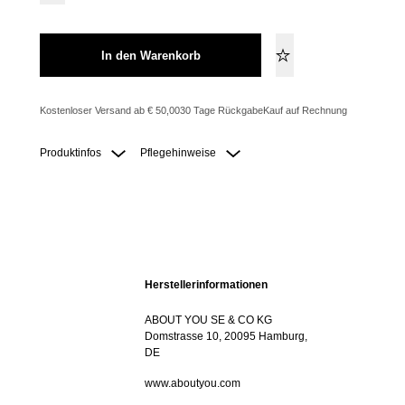
In den Warenkorb
Kostenloser Versand ab € 50,00
30 Tage Rückgabe
Kauf auf Rechnung
Produktinfos
Pflegehinweise
Herstellerinformationen
ABOUT YOU SE & CO KG
Domstrasse 10, 20095 Hamburg,
DE
www.aboutyou.com