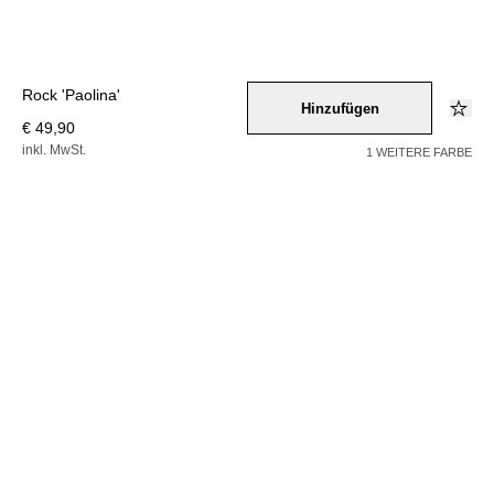
Rock 'Paolina'
Hinzufügen
€ 49,90
inkl. MwSt.
1 WEITERE FARBE
Farbe –
grau
Wähle eine Größe