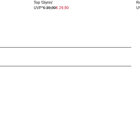
Top 'Glynis'
Ro
UVP*
€ 39,90
€ 29,90
U