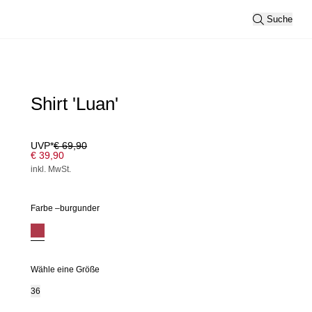
Suche
Shirt 'Luan'
UVP*
€ 69,90
€ 39,90
inkl. MwSt.
Farbe –
burgunder
Wähle eine Größe
36