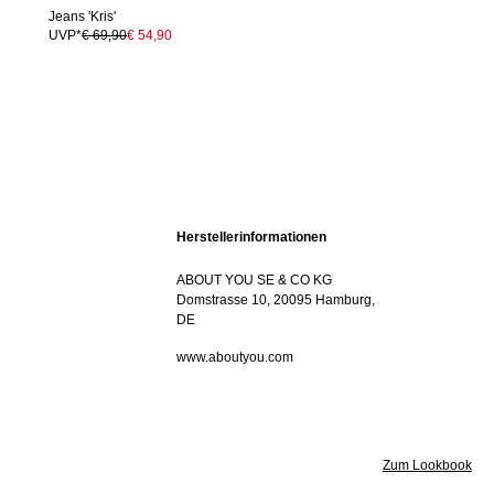
Jeans 'Kris'
UVP*
€ 69,90
€ 54,90
Herstellerinformationen
ABOUT YOU SE & CO KG
Domstrasse 10, 20095 Hamburg,
DE
www.aboutyou.com
Zum Lookbook