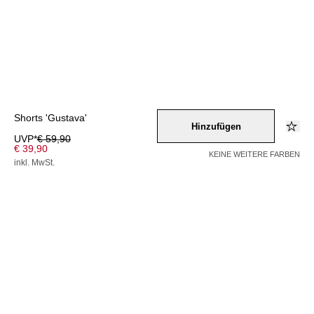
Shorts 'Gustava'
Hinzufügen
UVP*
€ 59,90
€ 39,90
KEINE WEITERE FARBEN
inkl. MwSt.
Farbe –
hellblau