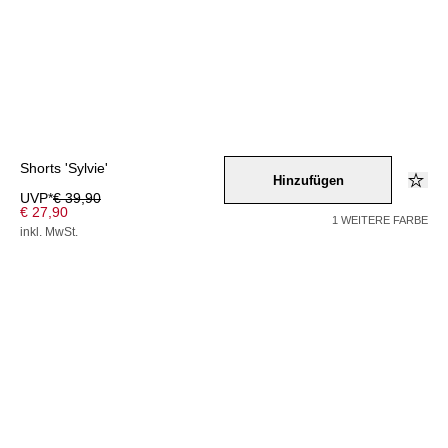
Shorts 'Sylvie'
Hinzufügen
UVP*
€ 39,90
€ 27,90
1 WEITERE FARBE
inkl. MwSt.
Farbe –
beige
/
braun