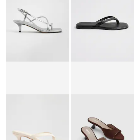
UVP*
€ 59,90
€ 39,90
UVP*
€ 69,90
€ 47,90
Pumps 'Sutton'
Sandale 'Willow'
UVP*
€ 99,90
€ 69,90
UVP*
€ 59,90
€ 39,90