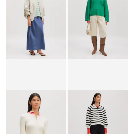
UVP*
€ 119,00
€ 94,90
UVP*
€ 69,90
€ 59,90
Rock 'Silva'
Pullover 'Taria'
UVP*
€ 69,90
€ 47,90
UVP*
€ 79,90
€ 39,90