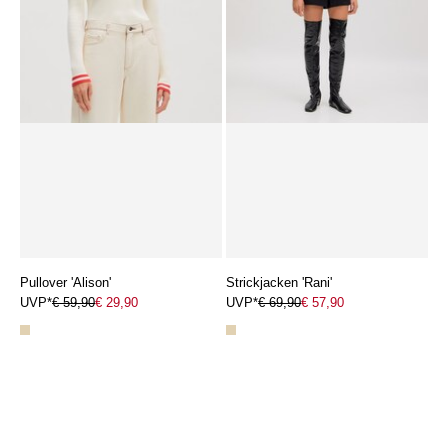
Pullover 'Alison'
Strickjacken 'Rani'
UVP*
€ 59,90
€ 29,90
UVP*
€ 69,90
€ 57,90