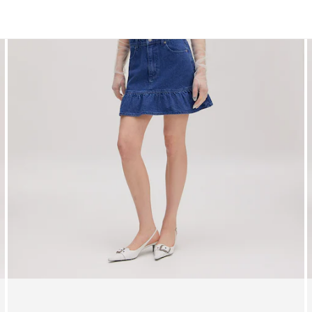
Kleider
Shorts
Röcke
Oberteile
Hosen