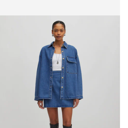
eige Bild 1 von 3
ock 'Frankie'
UVP*
€ 49,90
€ 34,90