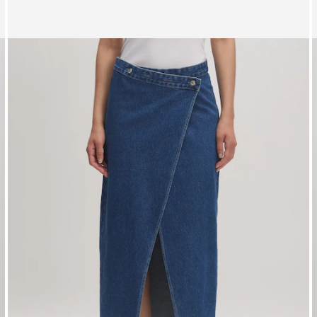
Zeige Bild 1 von 3
Z
Rock 'Sinah'
R
UVP*
€ 49,90
€ 29,90