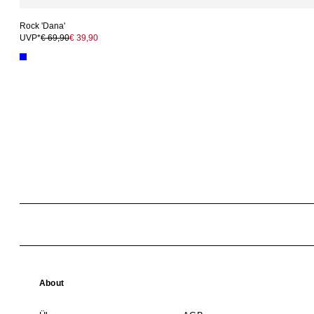
Rock 'Dana'
UVP*
€ 69,90
€ 39,90
About