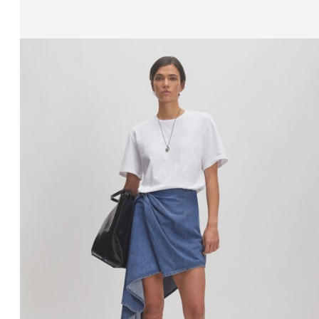
Zeige Bild 1 von 3
Rock 'Jackie'
€ 59,90