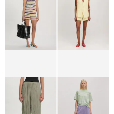
UVP*
€ 59,90
€ 52,90
UVP*
€ 59,90
€ 39,90
Shorts 'Odilie'
Hose 'Vincenza'
UVP*
€ 59,90
€ 47,90
UVP*
€ 59,90
€ 39,90