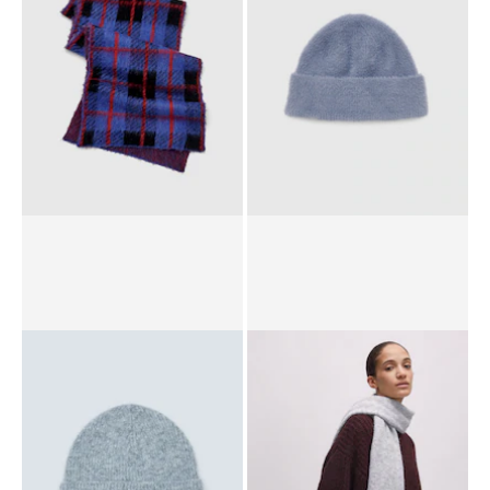
UVP*
€ 39,90
€ 27,90
UVP*
€ 29,90
€ 20,90
Schal 'Farha'
Mütze 'Orila'
UVP*
€ 49,90
€ 29,90
UVP*
€ 29,90
€ 14,90