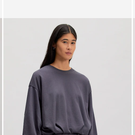
Zeige Bild 1 von 3
Z
Oversize Sweatshirt 'Emielia'
S
UVP*
€ 59,90
€ 44,90