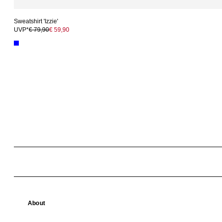
Sweatshirt 'Izzie'
UVP*
€ 79,90
€ 59,90
About