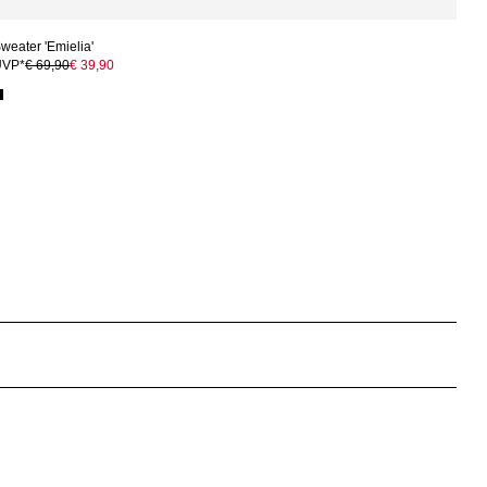
weater 'Emielia'
UVP*
€ 69,90
€ 39,90