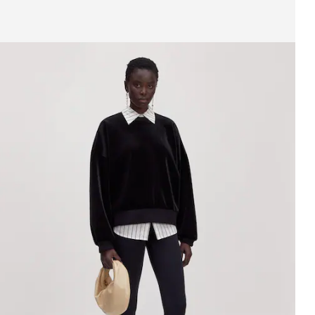
eige Bild 1 von 3
weatshirt 'Polly'
UVP*
€ 89,90
€ 64,90