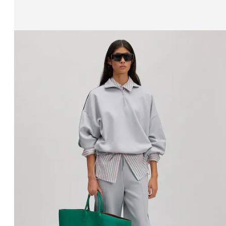
Zeige Bild 1 von 4
Sweatshirt
UVP*
€ 59,90
€ 44,90