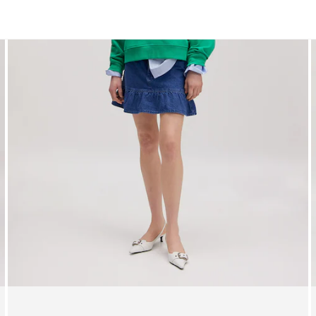
Shirts
Jacken | Mäntel
Kleider
Blusen
Sweater
Blazer
Röcke