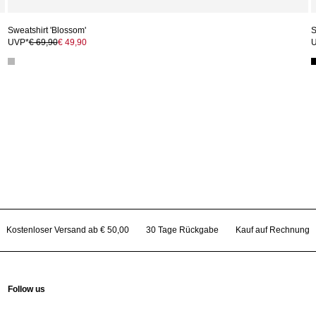
Sweatshirt 'Blossom'
S
UVP*
€ 69,90
€ 49,90
Kostenloser Versand ab € 50,00
30 Tage Rückgabe
Kauf auf Rechnung
Follow us