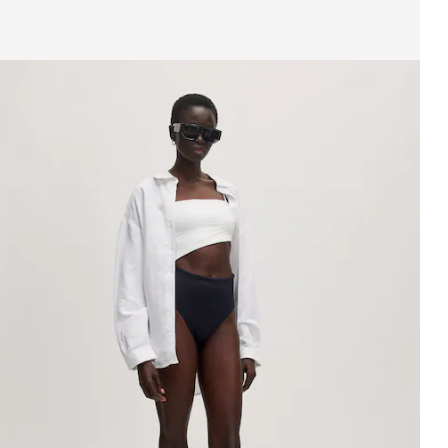
eige Bild 1 von 4
ikinihose 'Dorit'
UVP*
€ 22,90
€ 17,90