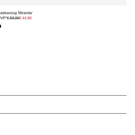
adeanzug 'Miranda'
UVP*
€ 59,90
€ 44,90