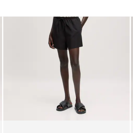
Shirts
Jacken | Mäntel
Kleider
Blusen
Sweater
Blazer
Röcke