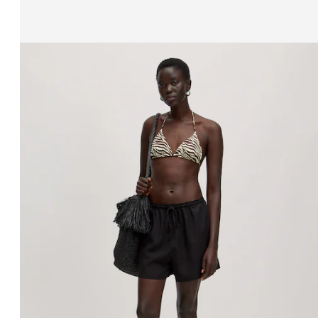
Zeige Bild 1 von 3
Bikinitop 'Alaia'
UVP*
€ 39,90
€ 34,90