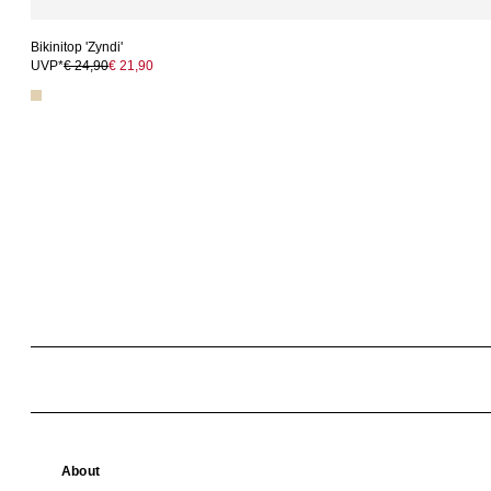
Bikinitop 'Zyndi'
UVP*
€ 24,90
€ 21,90
About