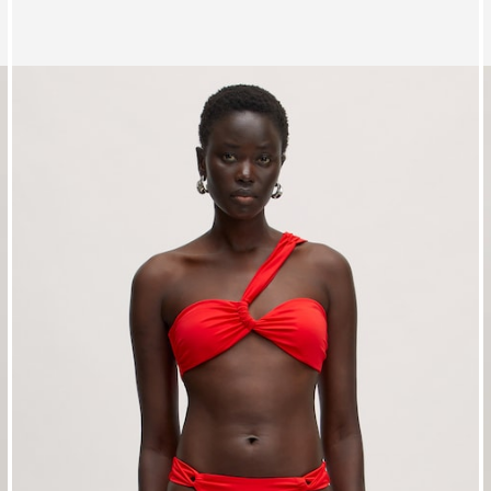
Zeige Bild 1 von 3
Z
Badeanzug 'Victoria'
B
UVP*
€ 59,90
€ 47,90