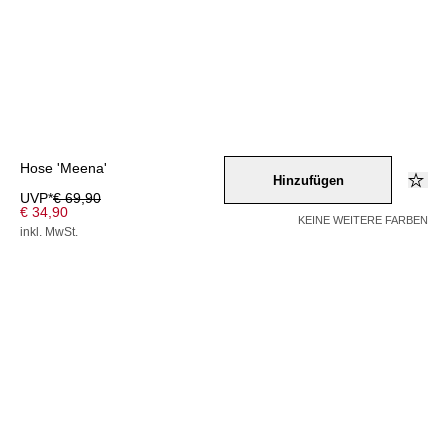
Hose 'Meena'
Hinzufügen
UVP*
€ 69,90
€ 34,90
KEINE WEITERE FARBEN
inkl. MwSt.
Farbe –
creme